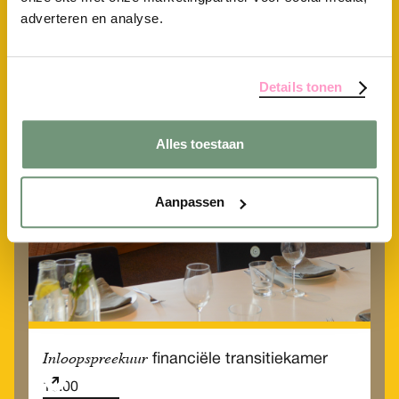
Inloopspreekuur
financiële transitiekamer
adverteren en analyse.
10.00
Werkplaats
Details tonen
Vrijdag
18
Alles toestaan
Sep
Aanpassen
Inloopspreekuur
financiële transitiekamer
10.00