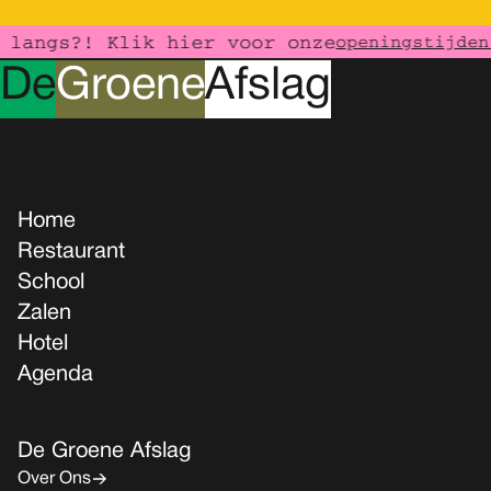
langs?! Klik hier voor onze
openingstijden
D
e
G
roene
A
fslag
Home
Restaurant
School
Zalen
Hotel
Agenda
De Groene Afslag
Over Ons