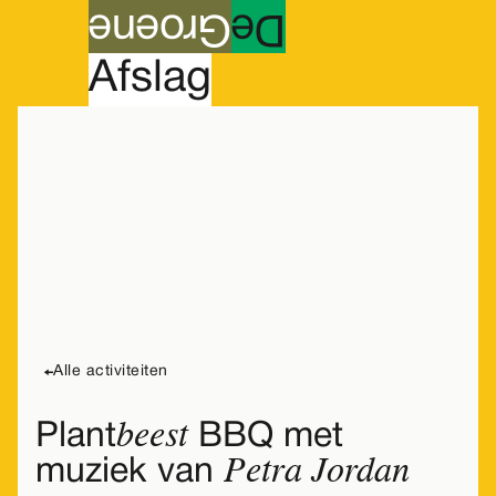
roene
G
e
D
A
fslag
Vrijdag
31
eten & drinken
ook voor kids
Alle activiteiten
beest
Plant
BBQ met
Petra Jordan
muziek van