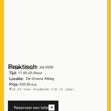
Dit evenement is helaas alleen
met tijdmachine
bij te wonen
.
Gelukkig is er in de nabije toekomst nog veel
meer te doen bij De Groene Afslag!
Meer activiteiten
Praktisch
Datum:
Vrijdag
31 Juli 2026
Tijd:
17.00
-
20.30
uur
Locatie:
De Groene Afslag
Prijs:
€32,50 p.p.
€16,50 voor kinderen t/m 12 jaar.
Reserveer een tafel