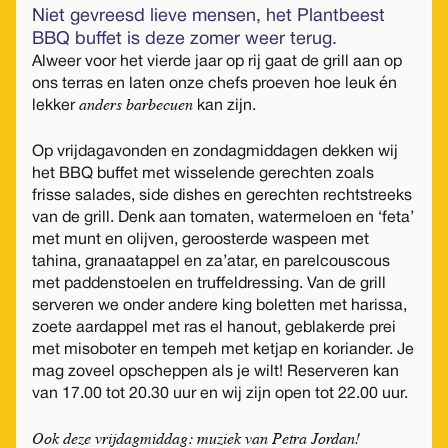
Niet gevreesd lieve mensen, het Plantbeest
BBQ buffet is deze zomer weer terug.
Alweer voor het vierde jaar op rij gaat de grill aan op
ons terras en laten onze chefs proeven hoe leuk én
anders barbecuen
lekker
kan zijn.
Op vrijdagavonden en zondagmiddagen dekken wij
het BBQ buffet met wisselende gerechten zoals
frisse salades, side dishes en gerechten rechtstreeks
van de grill. Denk aan tomaten, watermeloen en ‘feta’
met munt en olijven, geroosterde waspeen met
tahina, granaatappel en za’atar, en parelcouscous
met paddenstoelen en truffeldressing. Van de grill
serveren we onder andere king boletten met harissa,
zoete aardappel met ras el hanout, geblakerde prei
met misoboter en tempeh met ketjap en koriander. Je
mag zoveel opscheppen als je wilt! Reserveren kan
van 17.00 tot 20.30 uur en wij zijn open tot 22.00 uur.
Ook deze vrijdagmiddag: muziek van Petra Jordan!