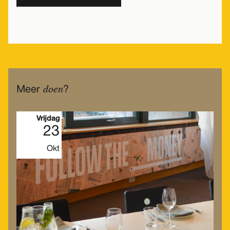
doen
Meer
?
Vrijdag
23
Okt