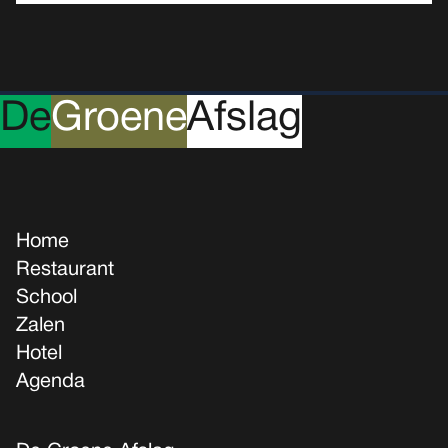
D
e
G
roene
A
fslag
Home
Restaurant
School
Zalen
Hotel
Agenda