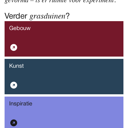
gevormd – is er ruimte voor experiment.
grasduinen
Verder
?
Gebouw
Kunst
Inspiratie