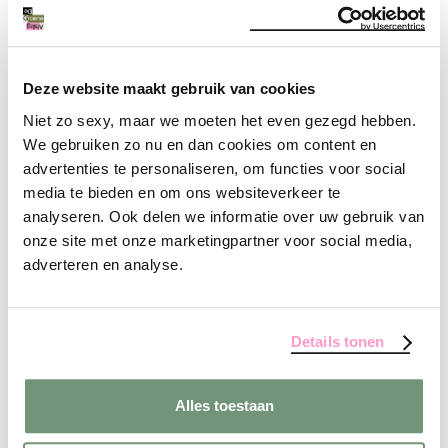
Eigenlijk zitten alle aspecten van B Corp zo in
het DNA van De Groene Afslag, dat de officiële
bevestiging een kwestie van tijd was. Die tijd
hebben we eindelijk gevonden.
Deze website maakt gebruik van cookies
Niet zo sexy, maar we moeten het even gezegd hebben.
We gebruiken zo nu en dan cookies om content en
advertenties te personaliseren, om functies voor social
media te bieden en om ons websiteverkeer te
analyseren. Ook delen we informatie over uw gebruik van
onze site met onze marketingpartner voor social media,
adverteren en analyse.
Details tonen
Alles toestaan