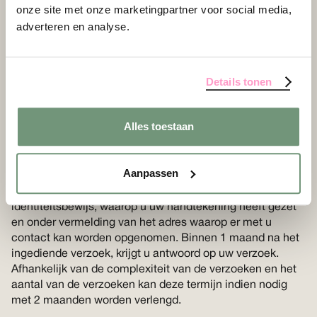
onze site met onze marketingpartner voor social media,
Artikel 7 – Uw rechten met
adverteren en analyse.
betrekking tot uw gegevens
Op grond van artikel 13 lid 2 sub b AVG heeft eenieder
Details tonen
recht op inzage van en rectificatie of wissing van zijn
persoonsgegevens of beperking van de hem betreffende
verwerking, alsmede het recht tegen de verwerking
Alles toestaan
bezwaar te maken en het recht op
gegevensoverdraagbaarheid. U kunt deze rechten
uitoefenen door contact met ons op te nemen via
Aanpassen
weeswelkom@degroeneafslag.nl
. Ieder verzoek daartoe
dient te worden vergezeld van een kopie van een geldig
identiteitsbewijs, waarop u uw handtekening heeft gezet
en onder vermelding van het adres waarop er met u
contact kan worden opgenomen. Binnen 1 maand na het
ingediende verzoek, krijgt u antwoord op uw verzoek.
Afhankelijk van de complexiteit van de verzoeken en het
aantal van de verzoeken kan deze termijn indien nodig
met 2 maanden worden verlengd.