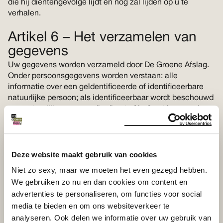
die hij dientengevolge lijdt en nog zal lijden op u te
verhalen.
Artikel 6 – Het verzamelen van
gegevens
Uw gegevens worden verzameld door De Groene Afslag.
Onder persoonsgegevens worden verstaan: alle
informatie over een geïdentificeerde of identificeerbare
natuurlijke persoon; als identificeerbaar wordt beschouwd
een natuurlijke persoon die direct of indirect kan worden
geïdentificeerd, met name aan de hand van een
identificator zoals een naam, een identificatienummer,
locatiegegevens, een online identificator of een of meer
elementen die kenmerkend zijn voor de fysieke,
Deze website maakt gebruik van cookies
fysiologische, genetische, psychische, economische,
Niet zo sexy, maar we moeten het even gezegd hebben.
culturele of sociale identiteit.De persoonsgegevens die op
We gebruiken zo nu en dan cookies om content en
de website worden verzameld worden hoofdzakelijk
advertenties te personaliseren, om functies voor social
gebruikt door de beheerder voor het onderhouden van
media te bieden en om ons websiteverkeer te
relaties met u en indien aan de orde voor het verwerken
analyseren. Ook delen we informatie over uw gebruik van
van uw bestellingen.