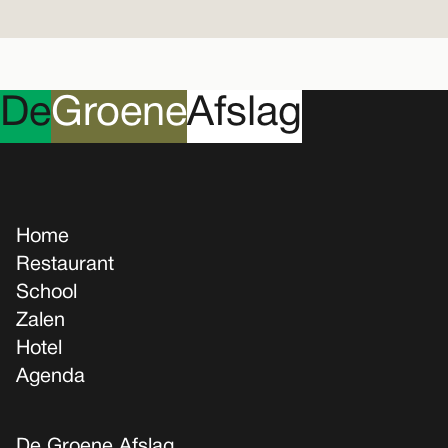
D
e
G
roene
A
fslag
Home
Restaurant
School
Zalen
Hotel
Agenda
De Groene Afslag