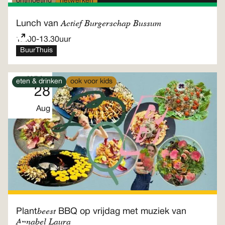
ontmoeting
netwerken
28
Actief Burgerschap Bussum
Lunch van
Aug
12.00
-
13.30
uur
BuurThuis
Vrijdag
eten & drinken
ook voor kids
28
Aug
beest
Plant
BBQ op vrijdag met muziek van
Annabel Laura