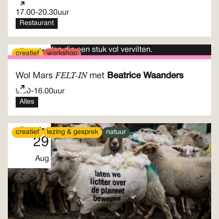
17.00
-
20.30
uur
Restaurant
Zaterdag
creatief
workshop
29
FELT-IN
Wol Mars
met
Beatrice Waanders
Aug
9.30
-
16.00
uur
Alles
Zaterdag
creatief
lezing & gesprek
natuur
29
Aug