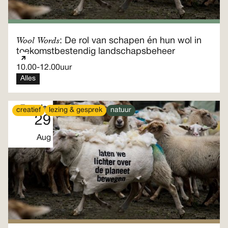
Wool Words
: De rol van schapen én hun wol in
toekomstbestendig landschapsbeheer
10.00
-
12.00
uur
Alles
Zaterdag
creatief
lezing & gesprek
natuur
29
Aug