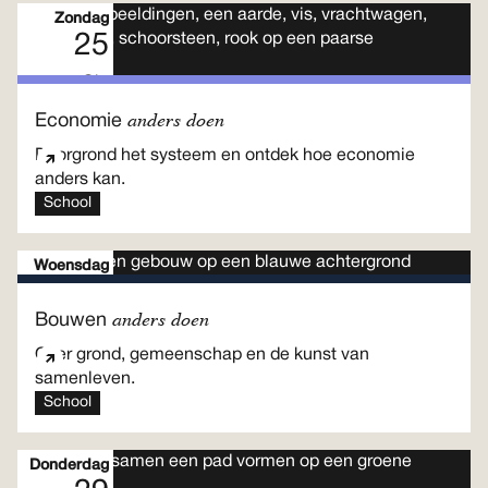
Zondag
25
Okt
Meerdaags programma
anders doen
Economie
Doorgrond het systeem en ontdek hoe economie
anders kan.
School
Woensdag
28
Meerdaags programma
anders doen
Bouwen
Okt
Over grond, gemeenschap en de kunst van
samenleven.
School
Donderdag