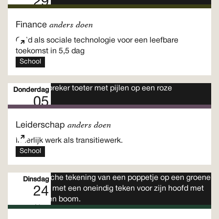
29
Meerdaags programma
Okt
anders doen
Finance
Geld als sociale technologie voor een leefbare
toekomst in 5,5 dag
School
Donderdag
05
Meerdaags programma
Nov
anders doen
Leiderschap
Innerlijk werk als transitiewerk.
School
Dinsdag
24
Nov
Eendaags programma