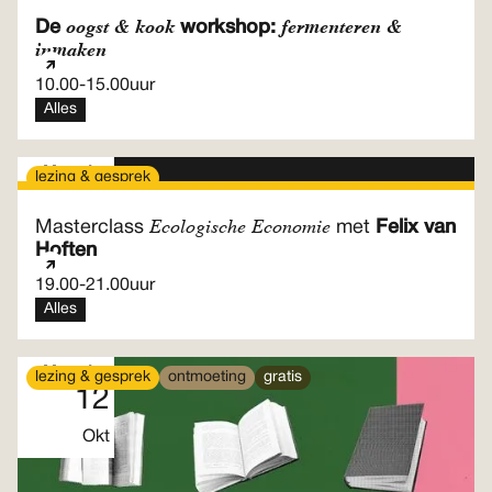
oogst & kook
fermenteren &
De
workshop:
inmaken
10.00
-
15.00
uur
Alles
Maandag
lezing & gesprek
05
Ecologische Economie
Masterclass
met
Felix van
Okt
Hoften
19.00
-
21.00
uur
Alles
Maandag
lezing & gesprek
ontmoeting
gratis
12
Okt