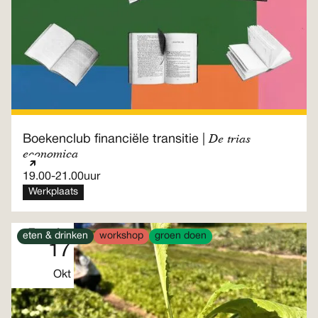
De trias
Boekenclub financiële transitie |
economica
19.00
-
21.00
uur
Werkplaats
Zaterdag
eten & drinken
workshop
groen doen
17
Okt