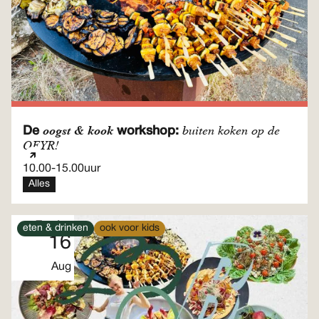
oogst & kook
buiten koken op de
De
workshop:
OFYR!
10.00
-
15.00
uur
Alles
Zondag
eten & drinken
ook voor kids
16
Aug