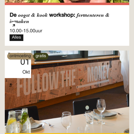
oogst & kook
fermenteren &
De
workshop:
inmaken
10.00
-
15.00
uur
Alles
Donderdag
ontmoeting
gratis
01
Okt