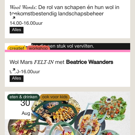
Wool Words
: De rol van schapen én hun wol in
toekomstbestendig landschapsbeheer
14.00
-
16.00
uur
Alles
Zondag
creatief
workshop
30
FELT-IN
Wol Mars
met
Beatrice Waanders
Aug
9.30
-
16.00
uur
Alles
Zondag
eten & drinken
ook voor kids
30
Aug