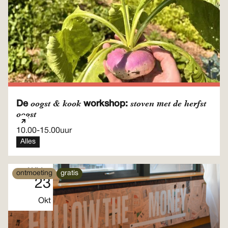
oogst & kook
stoven met de herfst
De
workshop:
oogst
10.00
-
15.00
uur
Alles
Vrijdag
ontmoeting
gratis
23
Okt