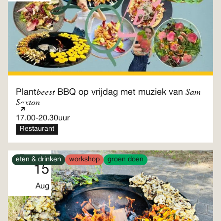
beest
Sam
Plant
BBQ op vrijdag met muziek van
Saxton
17.00
-
20.30
uur
Restaurant
Zaterdag
eten & drinken
workshop
groen doen
15
Aug