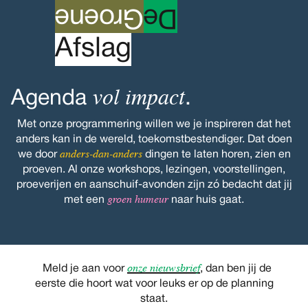
roene
G
e
D
A
fslag
vol impact
Agenda
.
Met onze programmering willen we je inspireren dat het
anders kan in de wereld, toekomstbestendiger. Dat doen
anders-dan-anders
we door
dingen te laten horen, zien en
proeven. Al onze workshops, lezingen, voorstellingen,
proeverijen en aanschuif-avonden zijn zó bedacht dat jij
groen humeur
met een
naar huis gaat.
onze nieuwsbrief
Meld je aan voor
, dan ben jij de
eerste die hoort wat voor leuks er op de planning
staat.