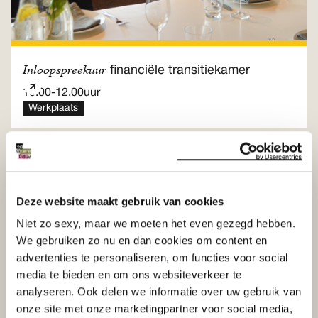
Inloopspreekuur
financiële transitiekamer
10.00
-
12.00
uur
Werkplaats
Vrijdag
ontmoeting
gratis
18
Sep
Deze website maakt gebruik van cookies
Niet zo sexy, maar we moeten het even gezegd hebben.
We gebruiken zo nu en dan cookies om content en
advertenties te personaliseren, om functies voor social
media te bieden en om ons websiteverkeer te
analyseren. Ook delen we informatie over uw gebruik van
onze site met onze marketingpartner voor social media,