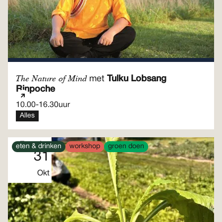
The Nature of Mind
met
Tulku Lobsang
Rinpoche
10.00
-
16.30
uur
Alles
Zaterdag
eten & drinken
workshop
groen doen
31
Okt