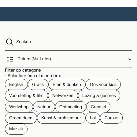
Filter op categorie
- Selecteer één of meerdere:
English
Gratis
Eten & drinken
Ook voor kids
Voorstelling & film
Netwerken
Lezing & gesprek
Workshop
Natuur
Ontmoeting
Creatief
Groen doen
Kunst & architectuur
Lol
Cursus
Muziek