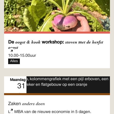
oogst & kook
stoven met de herfst
De
workshop:
oogst
10.00
-
15.00
uur
Alles
Maandag
31
Aug
Meerdaags programma
anders doen
Zaken
Dé MBA van de nieuwe economie in 5 dagen.