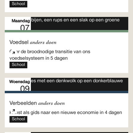
School
Maandag
07
Meerdaags programma
Sep
anders doen
Voedsel
Over de broodnodige transitie van ons
voedselsysteem in 5 dagen
School
Woensdag
09
Meerdaags programma
Sep
anders doen
Verbeelden
Kunst als gids naar een nieuwe economie in 4 dagen
School