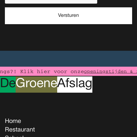
?! Klik hier voor onze
openingstijden & rou
D
e
G
roene
A
fslag
Home
Restaurant