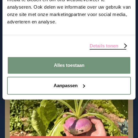
analyseren. Ook delen we informatie over uw gebruik van
onze site met onze marketingpartner voor social media,
Wool Words
: De rol van schapen én hun wol
adverteren en analyse.
in toekomstbestendig landschapsbeheer
10.00
Alles
Details tonen
Zaterdag
31
Alles toestaan
Okt
Aanpassen