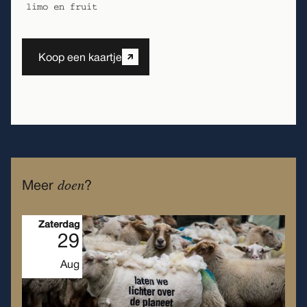
limo en fruit
Koop een kaartje
doen
Meer
?
Zaterdag
29
Aug