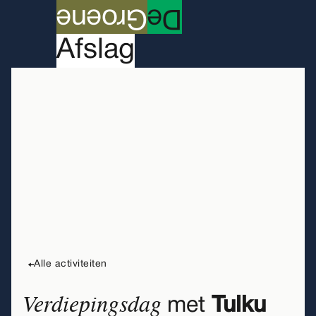
roene
G
e
D
A
fslag
Woensdag
15
lezing & gesprek
ontmoeting
cursus
Alle activiteiten
Verdiepingsdag
met
Tulku