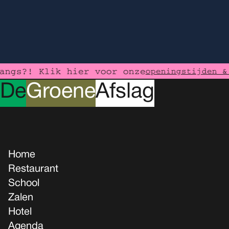
ngs?! Klik hier voor onze
openingstijden & 
D
e
G
roene
A
fslag
Home
Restaurant
School
Zalen
Hotel
Agenda