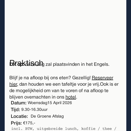
met tijdmachine
bij te wonen
.
Gelukkig is er in de nabije toekomst nog veel
meer te doen bij De Groene Afslag!
Meer activiteiten
Praktisch
Let op:
deze dag zal plaatsvinden in het Engels.
Blijf je na afloop bij ons eten? Gezellig!
Reserveer
hier
, dan houden we een tafeltje voor je vrij.Ook is er
de mogelijkheid om van te voren of na afloop te
blijven overnachten in ons
hotel
.
Datum:
Woensdag
15 April 2026
Tijd:
9.30
-
16.30
uur
Locatie:
De Groene Afslag
Prijs:
€175,-
incl. BTW, uitgebreide lunch, koffie / thee /