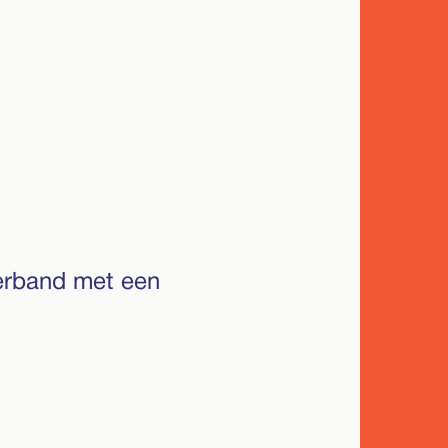
verband met een
nt is helaas
jdmachine
bij te