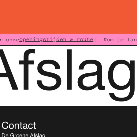
openingstijden & route
 onze
| Kom je lang
A
fsla
Contact
De Groene Afslag