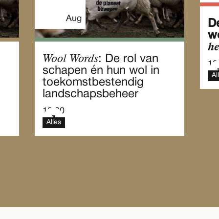
Aug
D
w
he
Wool Words
: De rol van
10
schapen én hun wol in
Al
toekomstbestendig
landschapsbeheer
10.00
Alles