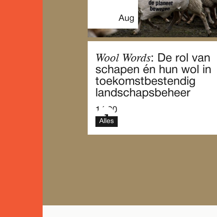
Aug
Wool Words
: De rol van
schapen én hun wol in
toekomstbestendig
landschapsbeheer
14.00
Alles