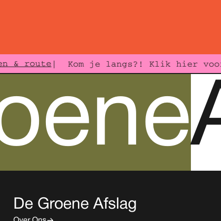
n & route
| Kom je langs?! Klik hier voor
roene
De Groene Afslag
Over Ons