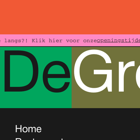
openingstijde
langs?! Klik hier voor onze
D
e
G
Home