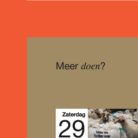
doen
Meer
?
Zaterdag
29