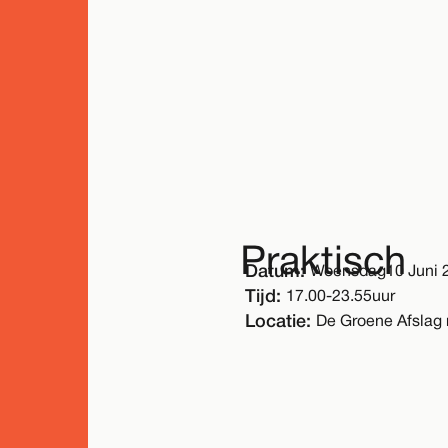
Praktisch
Datum:
Woensdag
10 Juni 
Tijd:
17.00
-
23.55
uur
Locatie:
De Groene Afslag 