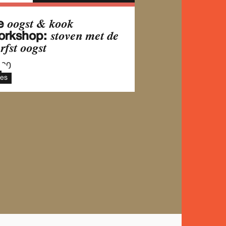
Okt
oogst & kook
e
stoven met de
orkshop:
rfst oogst
.00
les