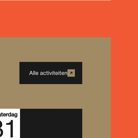
Alle activiteiten
aterdag
31