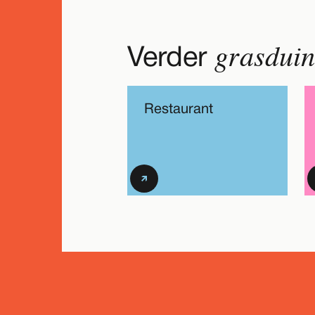
grasdui
Verder
Restaurant