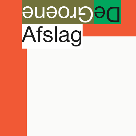
roene
G
e
D
Agenda
A
fslag