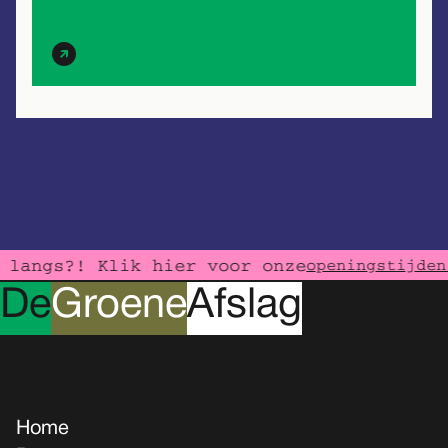
langs?! Klik hier voor onze
openingstijden
D
e
G
roene
A
fslag
Home