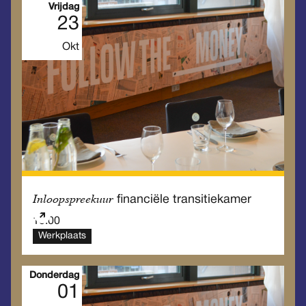
Vrijdag
23
Okt
Inloopspreekuur
financiële transitiekamer
10.00
Werkplaats
Donderdag
01