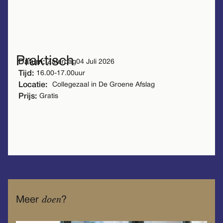
Meer activiteiten
Praktisch
Datum:
Zaterdag
04 Juli 2026
Tijd:
16.00
-
17.00
uur
Locatie:
Collegezaal in De Groene Afslag
Prijs:
Gratis
doen
Meer
?