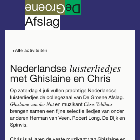
roene
G
e
D
A
fslag
Zaterdag
gratis
voorstelling & film
muziek
04
Alle activiteiten
luisterliedjes
Nederlandse
met Ghislaine en Chris
Op zaterdag 4 juli vullen prachtige Nederlandse
luisterliedjes de collegezaal van De Groene Afslag.
Ghislaine van der Nat
Chris Veldhuis
en muzikant
brengen samen een fijne selectie liedjes van onder
anderen Herman van Veen, Robert Long, De Dijk en
Spinvis.
Chris is al jaren de vaste muzikant van Ghislaine en