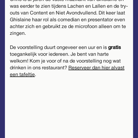
was eerder te zien tijdens Lachen en Lallen en de try-
outs van Content en Niet Avondvullend. Dit keer laat
Ghislaine haar rol als comedian en presentator even
achter zich en gebruikt ze de microfoon alleen om te
zingen.
De voorstelling duurt ongeveer een uur en is
gratis
toegankelijk voor iedereen. Je bent van harte
welkom! Kom je voor of na de voorstelling nog wat
drinken in ons restaurant?
Reserveer dan hier alvast
een tafeltje
.
Dit evenement is helaas alleen
met tijdmachine
bij te wonen
.
Gelukkig is er in de nabije toekomst nog veel
meer te doen bij De Groene Afslag!