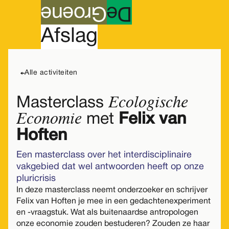
roene
G
e
D
A
fslag
lezing & gesprek
Maandag
05
Alle activiteiten
Ecologische
Masterclass
Economie
met
Felix van
Hoften
Een masterclass over het interdisciplinaire
vakgebied dat wel antwoorden heeft op onze
pluricrisis
In deze masterclass neemt onderzoeker en schrijver
Felix van Hoften je mee in een gedachtenexperiment
en -vraagstuk. Wat als buitenaardse antropologen
onze economie zouden bestuderen? Zouden ze haar