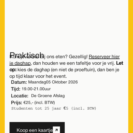
Prijs:
€25,- (incl. BTW)
Studenten tot 25 jaar €5 (incl. BTW)
Koop een kaartje
Praktisch
Kom je vooraf bij ons eten? Gezellig!
Reserveer hier
je daghap
, dan houden we een tafeltje voor je vrij.
Let
op:
kies de daghap (en niet de proeftuin), dan ben je
op tijd klaar voor het event.
Datum:
Maandag
05 Oktober 2026
Tijd:
19.00
-
21.00
uur
Locatie:
De Groene Afslag
Prijs:
€25,- (incl. BTW)
Studenten tot 25 jaar €5 (incl. BTW)
Koop een kaartje