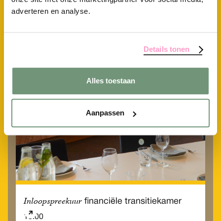
Inloopspreekuur
financiële transitiekamer
adverteren en analyse.
10.00
Werkplaats
Details tonen
Vrijdag
18
Alles toestaan
Sep
Aanpassen
Inloopspreekuur
financiële transitiekamer
10.00