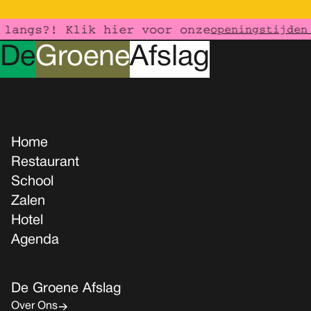
langs?! Klik hier voor onze
openingstijden 
D
e
G
roene
A
fslag
Home
Restaurant
School
Zalen
Hotel
Agenda
De Groene Afslag
Over Ons