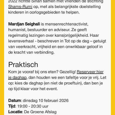
2022 richtte Sinan samen met vrienden de stichting
Shams-Rumi
op, met als belangrijkste doelstelling
kinderen in oorlogsgebieden te helpen.
Mardjan Seighali
is mensenrechtenactivist,
humanist, bestuurder en adviseur. Ze geeft
regelmatig lezingen over kans(on)gelijkheid. Haar
levensverhaal - beschreven in Tot op de dag – getuigt
van veerkracht, vrijheid en een onwrikbaar geloof in
de kracht van verbinding.
Praktisch
Kom je vooraf bij ons eten? Gezellig!
Reserveer hier
je daghap
, dan houden we een tafeltje voor je vrij. Let
op: kies de daghap (en niet de proeftuin), dan ben je
op tijd klaar voor het event.
Datum
: dinsdag 10 februari 2026
Tijd
: 19:00 - 20:30 uur
Locatie
: De Groene Afslag