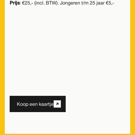
Prijs
: €25,- (incl. BTW). Jongeren t/m 25 jaar €5,-
Dit evenement is helaas alleen
met tijdmachine
bij te wonen
.
Gelukkig is er in de nabije toekomst nog veel
meer te doen bij De Groene Afslag!
Meer activiteiten
Koop een kaartje