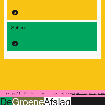
School
langs?! Klik hier voor onze
openingstijden
D
e
G
roene
A
fslag