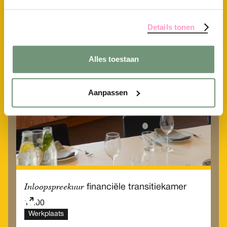
10.00
Werkplaats
Details tonen
Donderdag
01
Alles toestaan
Okt
Aanpassen
Inloopspreekuur
financiële transitiekamer
10.00
Werkplaats