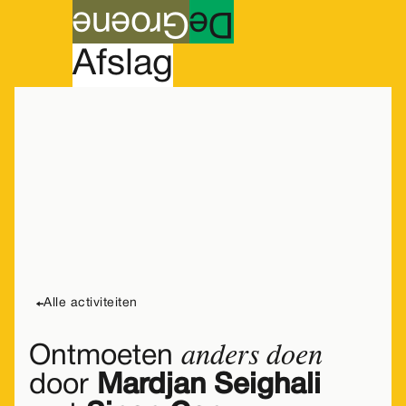
roene
G
e
D
A
fslag
Dinsdag
10
ontmoeting
lezing & gesprek
Alle activiteiten
anders doen
Ontmoeten
door
Mardjan Seighali