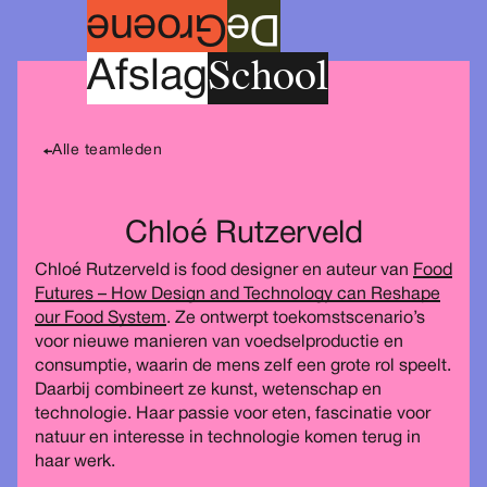
roene
G
e
D
School
A
fslag
Alle teamleden
Chloé Rutzerveld
Chloé Rutzerveld is food designer en auteur van
Food
Futures – How Design and Technology can Reshape
our Food System
. Ze ontwerpt toekomstscenario’s
voor nieuwe manieren van voedselproductie en
consumptie, waarin de mens zelf een grote rol speelt.
Daarbij combineert ze kunst, wetenschap en
technologie. Haar passie voor eten, fascinatie voor
natuur en interesse in technologie komen terug in
haar werk.