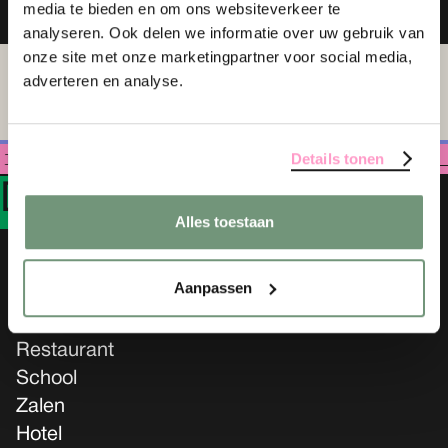
media te bieden en om ons websiteverkeer te
analyseren. Ook delen we informatie over uw gebruik van
onze site met onze marketingpartner voor social media,
adverteren en analyse.
langs?! Klik hier voor onze
Details tonen
openingstijden 
D
e
G
roene
A
fslag
Alles toestaan
Aanpassen
Home
Restaurant
School
Zalen
Hotel