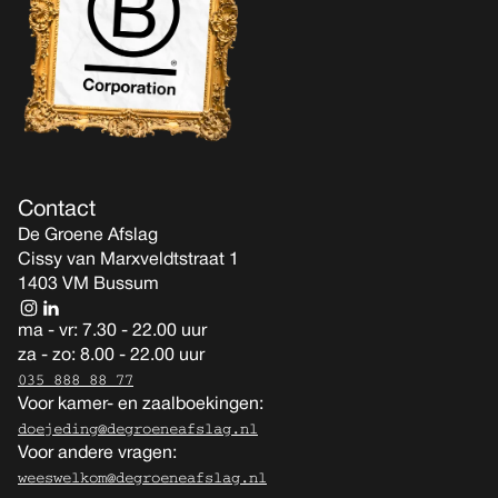
Contact
De Groene Afslag
Cissy van Marxveldtstraat 1
1403 VM Bussum
ma - vr: 7.30 - 22.00 uur
za - zo: 8.00 - 22.00 uur
035 888 88 77
Voor kamer- en zaalboekingen:
doejeding@degroeneafslag.nl
Voor andere vragen:
weeswelkom@degroeneafslag.nl