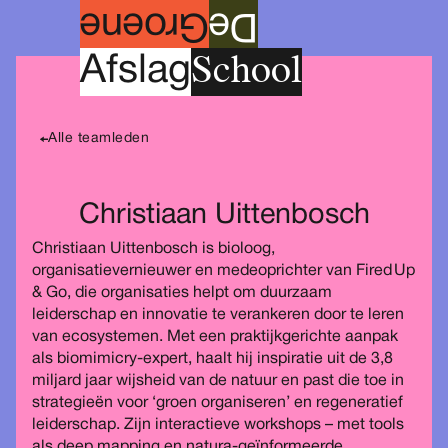
roene
G
e
D
School
A
fslag
Alle teamleden
Christiaan Uittenbosch
Christiaan Uittenbosch is bioloog,
organisatievernieuwer en medeoprichter van Fired Up
& Go, die organisaties helpt om duurzaam
leiderschap en innovatie te verankeren door te leren
van ecosystemen. Met een praktijkgerichte aanpak
als biomimicry-expert, haalt hij inspiratie uit de 3,8
miljard jaar wijsheid van de natuur en past die toe in
strategieën voor ‘groen organiseren’ en regeneratief
leiderschap. Zijn interactieve workshops – met tools
als deep mapping en natura-geïnformeerde