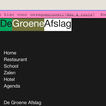
 hier voor onze
| Kom
openingstijden & route
D
e
G
roene
A
fslag
Home
Restaurant
School
Zalen
Hotel
Agenda
De Groene Afslag