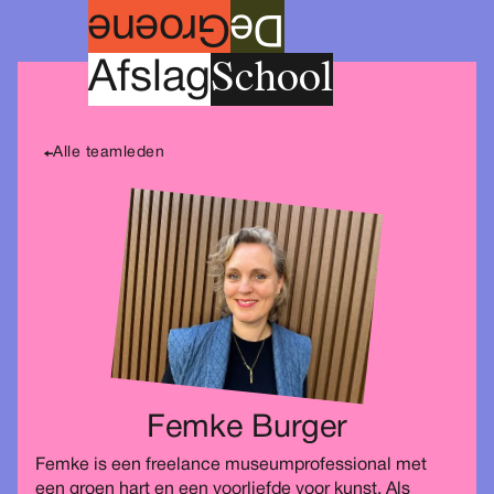
roene
G
e
D
School
A
fslag
Alle teamleden
Femke Burger
Femke is een freelance museumprofessional met
een groen hart en een voorliefde voor kunst. Als