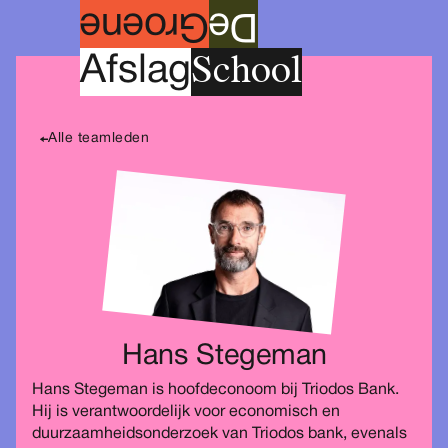
roene
G
e
D
School
A
fslag
Alle teamleden
Hans Stegeman
Hans Stegeman is hoofdeconoom bij Triodos Bank.
Hij is verantwoordelijk voor economisch en
duurzaamheidsonderzoek van Triodos bank, evenals