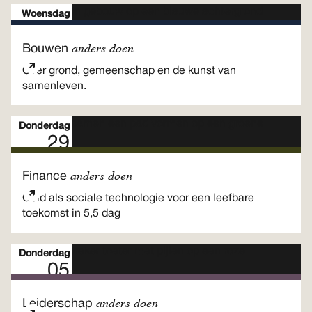
Woensdag
28
Meerdaags programma
anders doen
Bouwen
Okt
Over grond, gemeenschap en de kunst van
samenleven.
Donderdag
29
Meerdaags programma
Okt
anders doen
Finance
Geld als sociale technologie voor een leefbare
toekomst in 5,5 dag
Donderdag
05
Meerdaags programma
Nov
anders doen
Leiderschap