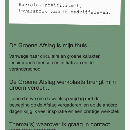
Energie, positiviteit,
invalshoek vanuit bedrijfsleven.
De Groene Afslag is mijn thuis...
Vanwege haar circulaire en groene karakter,
inspirerende mensen en initiativen en de
veranderschool.
De Groene Afslag werkplaats brengt mijn
droom verder...
...doordat we om de week op vrijdag met de
beweging op de Afslag vergaderen, en op de andere
dagen krijg ik veel inspiratie en een prettige werkplek.
Thema('s) waarover ik graag in contact