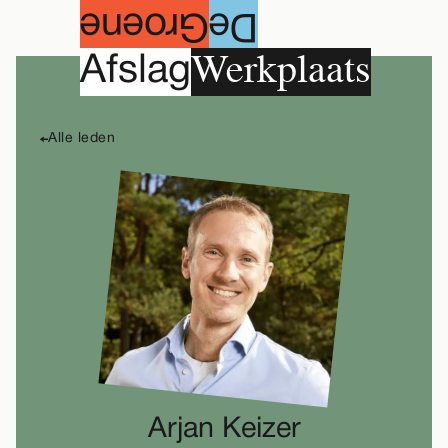
roene
G
e
D
Werkplaats
A
fslag
Alle leden
Arjan Keizer