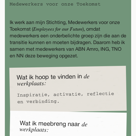
Medewerkers voor onze Toekomst
Ik werk aan mijn Stichting, Medewerkers voor onze
Employees for our Future
Toekomst (
), omdat
medewerkers een onderbelichte groep zijn die aan de
transitie kunnen en moeten bijdragen. Daarom heb ik
samen met medewerkers van ABN Amro, ING, TNO
en NN deze beweging opgezet.
de
Wat ik hoop te vinden in
werkplaats:
Inspiratie, activatie, reflectie
en verbinding.
Wat ik meebreng naar
de
werkplaats: