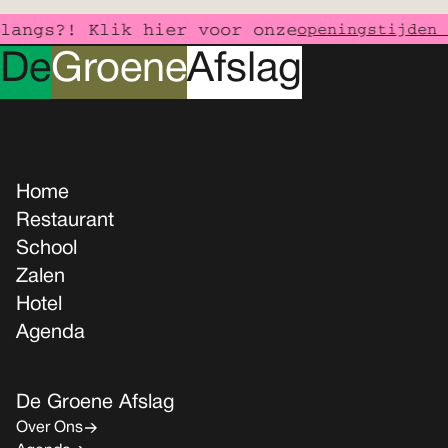
ngs?! Klik hier voor onze
openingstijden &
D
e
G
roene
A
fslag
Home
Restaurant
School
Zalen
Hotel
Agenda
De Groene Afslag
Over Ons