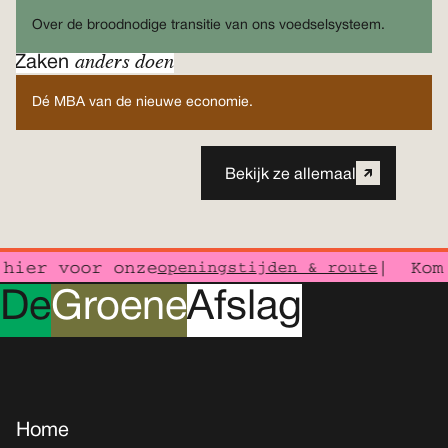
Over de broodnodige transitie van ons voedselsysteem.
anders doen
Zaken
Dé MBA van de nieuwe economie.
Bekijk ze allemaal
ier voor onze
| Kom j
openingstijden & route
D
e
G
roene
A
fslag
Home