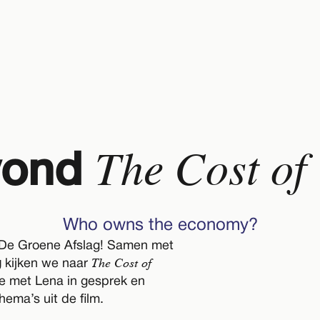
The Cost of
vond
Who owns the economy?
j De Groene Afslag! Samen met
The Cost of
g
kijken we naar
e met Lena in gesprek en
Dit eveneme
ema’s uit de film.
alleen
met ti