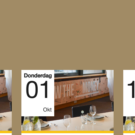
Donderdag
01
Okt