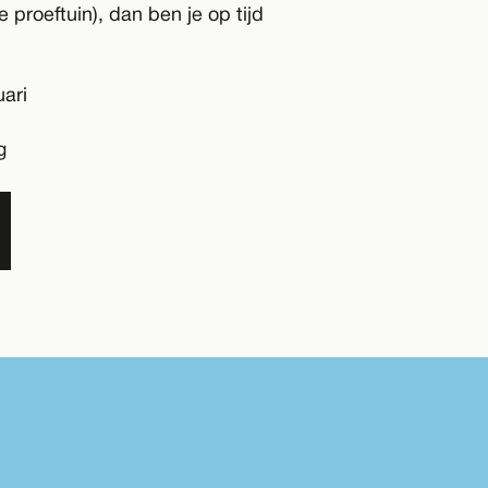
 proeftuin), dan ben je op tijd
ari
g