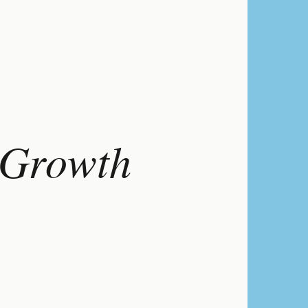
 Growth
nt is helaas
jdmachine