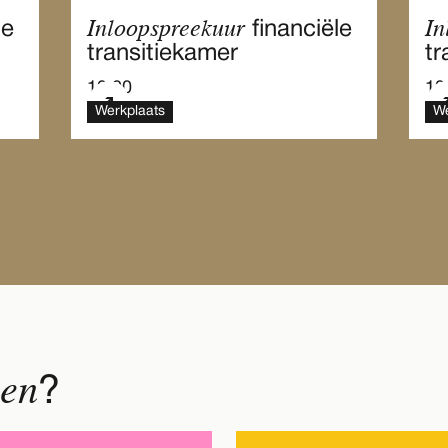
Inloopspreekuur
In
le
financiële
transitiekamer
tr
10.00
10
Werkplaats
We
nen
?