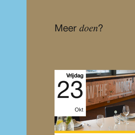
doen
Meer
?
Vrijdag
23
Okt