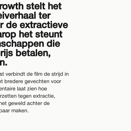
rowth stelt het
wo
iverhaal ter
Gelukkig is er in de nab
r de extractieve
te doen bij De
rop het steunt
schappen die
Meer ac
ijs betalen,
n.
t verbindt de film de strijd in
met bredere gevechten voor
ntaire laat zien hoe
etten tegen extractie,
 het geweld achter de
baar maken.