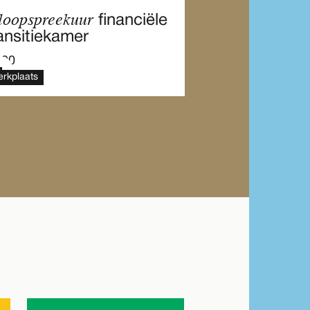
loopspreekuur
financiële
ansitiekamer
.00
rkplaats