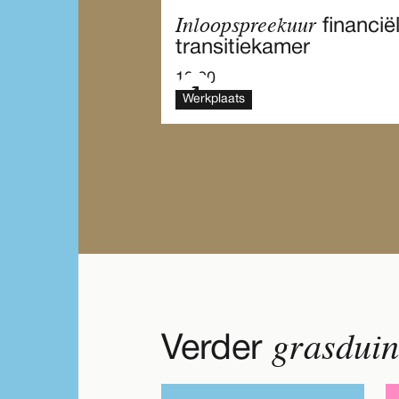
Inloopspreekuur
financië
transitiekamer
10.00
Werkplaats
grasdui
Verder