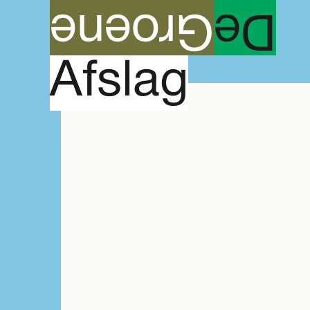
roene
G
e
D
Agenda
A
fslag
voorstelling & film