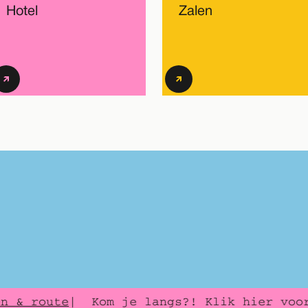
Hotel
Zalen
 & route
| Kom je langs?! Klik hier voor 