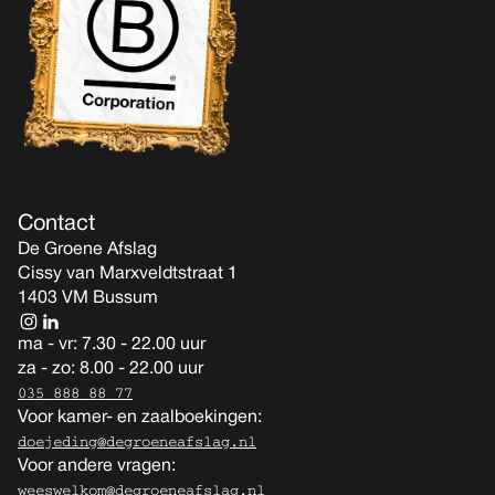
Contact
De Groene Afslag
Cissy van Marxveldtstraat 1
1403 VM Bussum
ma - vr: 7.30 - 22.00 uur
za - zo: 8.00 - 22.00 uur
035 888 88 77
Voor kamer- en zaalboekingen:
doejeding@degroeneafslag.nl
Voor andere vragen:
weeswelkom@degroeneafslag.nl