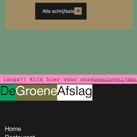
Alle schrijfsels
langs?! Klik hier voor onze
openingstijden
D
e
G
roene
A
fslag
Home