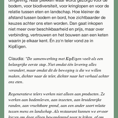
omgeving. Naar plekken waar wordt gezorgd voor de
bodem, voor biodiversiteit, voor kringlopen en voor de
relatie tussen eten en landschap. Hoe kleiner de
afstand tussen bodem en bord, hoe zichtbaarder de
keuzes achter ons eten worden. Dan gaat inkopen
niet meer over beschikbaarheid en prijs, maar over
verbinding, vertrouwen en het bouwen aan een keten
waarin je elkaar kent. Én zo'n teler vond ze in
KipEigen.
"De samenwerking met KipEigen voelt als een
Claudia:
belangrijke eerste stap. Niet omdat één levering alles
verandert, maar omdat dit de beweging is die we willen
maken, dichter naar de teler, dichter naar het verhaal achter
ons eten.
Regeneratieve telers werken niet alleen aan producten. Ze
werken aan bodemleven, aan insecten, aan kruidenrijke
randen, aan vruchtbare grond, aan een ander soort relatie
tussen mens en landschap. Als restaurant kunnen we ervoor
kiezen om daar alleen bewonderend naar te kijken, of om