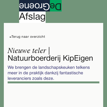
roene
G
e
D
A
fslag
Terug naar overzicht
Nieuwe teler
|
Natuurboerderij KipEigen
We brengen de landschapskeuken telkens
meer in de praktijk dankzij fantastische
leveranciers zoals deze.