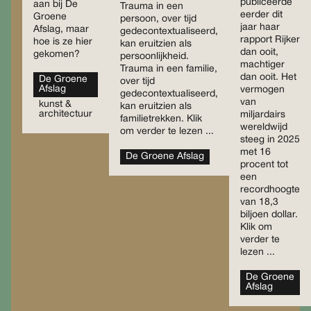
publiceerde
aan bij De
Trauma in een
eerder dit
Groene
persoon, over tijd
jaar haar
Afslag, maar
gedecontextualiseerd,
rapport Rijker
hoe is ze hier
kan eruitzien als
dan ooit,
gekomen?
persoonlijkheid.
machtiger
Trauma in een familie,
dan ooit. Het
De Groene
over tijd
Afslag
vermogen
gedecontextualiseerd,
van
kunst &
kan eruitzien als
architectuur
miljardairs
familietrekken. Klik
wereldwijd
om verder te lezen ...
steeg in 2025
met 16
De Groene Afslag
procent tot
een
recordhoogte
van 18,3
biljoen dollar.
Klik om
verder te
lezen ...
De Groene
Afslag