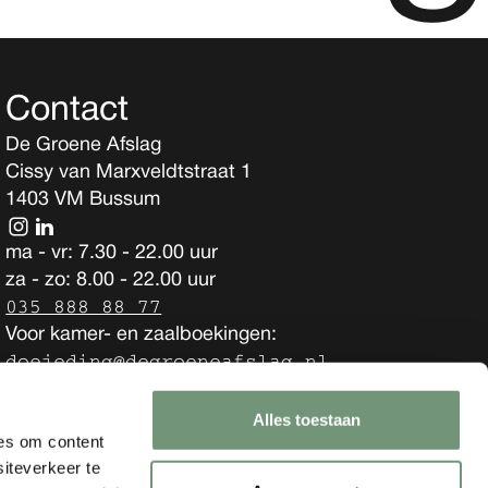
Contact
De Groene Afslag
Cissy van Marxveldtstraat 1
1403 VM Bussum
ma - vr: 7.30 - 22.00 uur
za - zo: 8.00 - 22.00 uur
035 888 88 77
Voor kamer- en zaalboekingen:
doejeding@degroeneafslag.nl
Voor andere vragen:
weeswelkom@degroeneafslag.nl
Alles toestaan
es om content
iteverkeer te