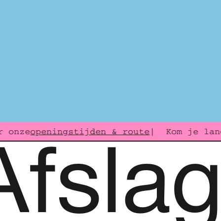
openingstijden & route
 onze
| Kom je lang
A
fsla