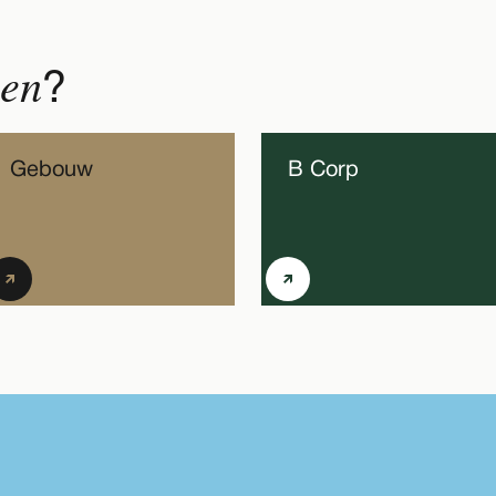
nen
?
Gebouw
B Corp