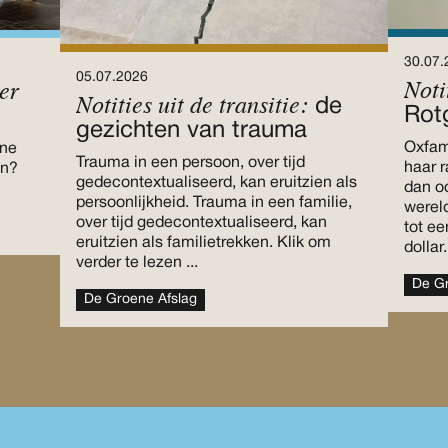
30.07.
05.07.2026
Noti
er
Notities uit de transitie:
de
Rot
gezichten van trauma
Oxfam 
ene
Trauma in een persoon, over tijd
haar r
en?
gedecontextualiseerd, kan eruitzien als
dan oo
persoonlijkheid. Trauma in een familie,
werel
over tijd gedecontextualiseerd, kan
tot ee
eruitzien als familietrekken. Klik om
dollar
verder te lezen ...
De Gr
De Groene Afslag