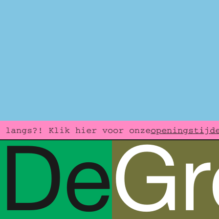
openingstijde
langs?! Klik hier voor onze
D
e
G