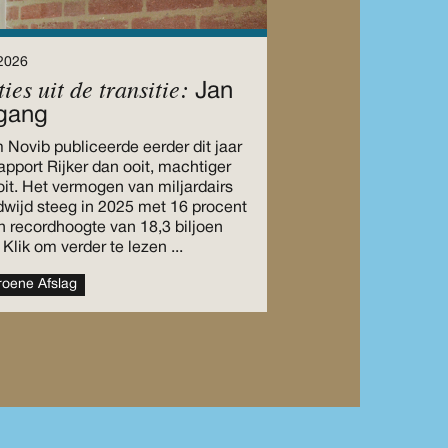
2026
ties uit de transitie:
Jan
gang
Novib publiceerde eerder dit jaar
apport Rijker dan ooit, machtiger
it. Het vermogen van miljardairs
dwijd steeg in 2025 met 16 procent
n recordhoogte van 18,3 biljoen
. Klik om verder te lezen ...
oene Afslag