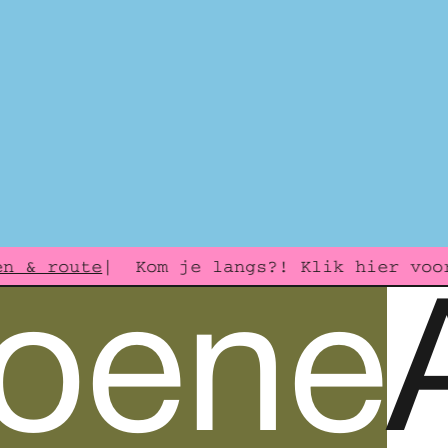
n & route
| Kom je langs?! Klik hier voor
roene