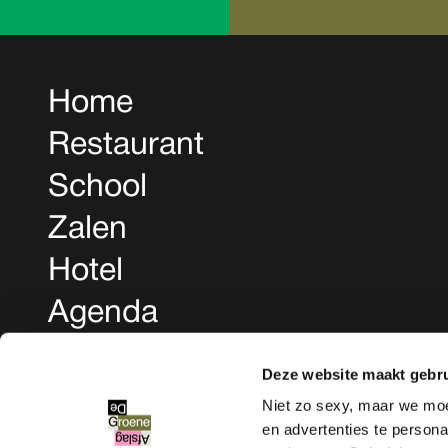
Home
Restaurant
School
Zalen
Hotel
Agenda
Deze website maakt gebru
Niet zo sexy, maar we mo
en advertenties te persona