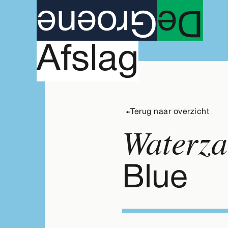
roene
G
e
D
Agenda
A
fslag
Terug naar overzicht
Waterza
Blue