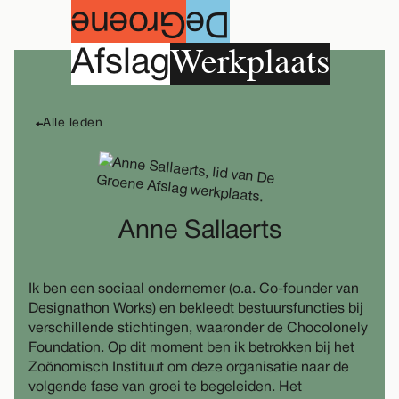
roene
G
e
D
Werkplaats
A
fslag
Alle leden
Anne Sallaerts
Ik ben een sociaal ondernemer (o.a. Co-founder van
Designathon Works) en bekleedt bestuursfuncties bij
verschillende stichtingen, waaronder de Chocolonely
Foundation. Op dit moment ben ik betrokken bij het
Zoönomisch Instituut om deze organisatie naar de
volgende fase van groei te begeleiden. Het