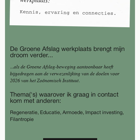
werkplaats:
Kennis, ervaring en connecties.
De Groene Afslag werkplaats brengt mijn
droom verder...
...als de Groene Afslag-beweging aantoonbaar heeft
bijgedragen aan de verwezenlijking van de doelen voor
2026 van het Zoönomisch Instituut.
Thema('s) waarover ik graag in contact
kom met anderen:
Regeneratie, Educatie, Armoede, Impact investing,
Filantropie