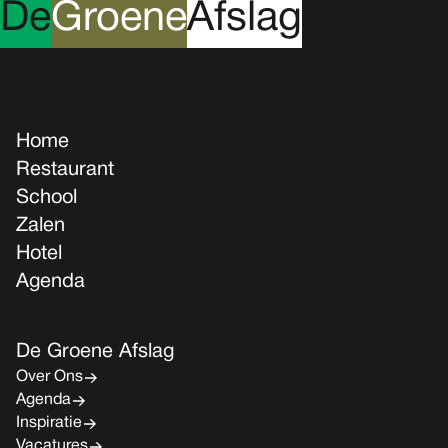
D
e
G
roene
A
fslag
Home
Restaurant
School
Zalen
Hotel
Agenda
De Groene Afslag
Over Ons
Agenda
Inspiratie
Vacatures