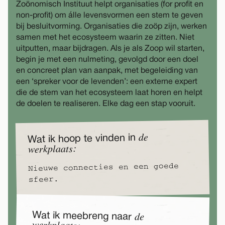
Zoönomisch Instituut helpt organisaties (for profit en
non-profit) om álle levensvormen een stem te geven
bij besluitvorming. Organisaties die zoöp zijn, werken
samen met het ecosysteem waarin ze zitten. Niet
uitputten, maar bijdragen. Als je als Zoop wil starten,
begin je met een nulmeting, gevolgd door een doel
en concreet plan van aanpak, met begeleiding van
een ‘spreker voor de levenden’: een externe expert
die de stem van het ecosysteem laat horen en helpt
de doelen te realiseren. Elke dag een stap vooruit.
de
Wat ik hoop te vinden in
werkplaats:
Nieuwe connecties en een goede
sfeer.
Wat ik meebreng naar
de