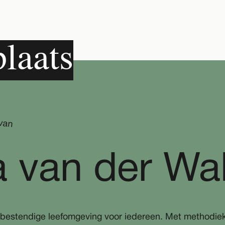
laats
a van der Wa
bestendige leefomgeving voor iedereen. Met methodie