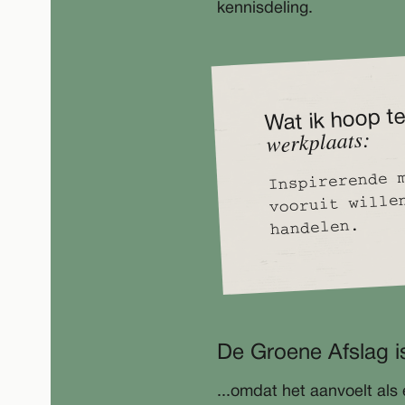
kennisdeling.
Wat ik hoop te
werkplaats:
Inspirerende 
vooruit wille
handelen.
De Groene Afslag is 
...omdat het aanvoelt als 