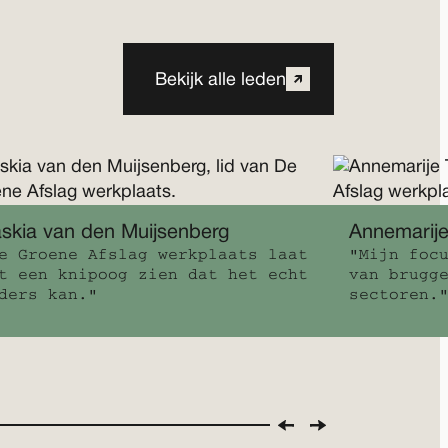
Bekijk alle leden
skia van den Muijsenberg
Annemarije
e Groene Afslag werkplaats laat
"Mijn foc
t een knipoog zien dat het echt
van brugg
ders kan."
sectoren.