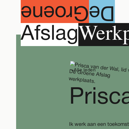
roene
G
e
D
Agenda
Werkp
A
fslag
Alle leden
Prisc
Ik werk aan een toekomst