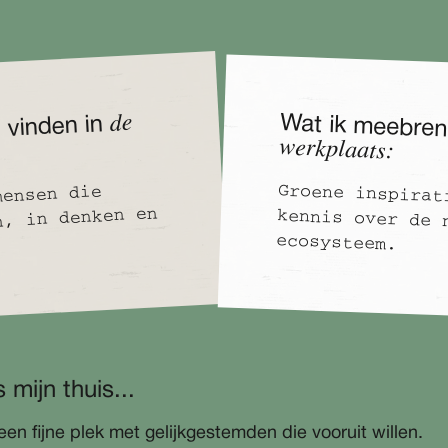
de
Wat ik meebre
 vinden in
werkplaats:
Groene inspirat
kennis over de n
mensen die
n, in denken en
ecosysteem.
mijn thuis...
een fijne plek met gelijkgestemden die vooruit willen.