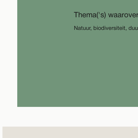
Thema('s) waarover
Natuur, biodiversiteit, 