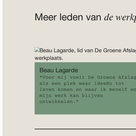
de werk
Meer leden van
Beau Lagarde
"Voor mij voelt De Groene Afsla
als een plek waar ideeën tot
leven komen en waar ik mezelf e
mijn werk kan blijven
ontwikkelen."