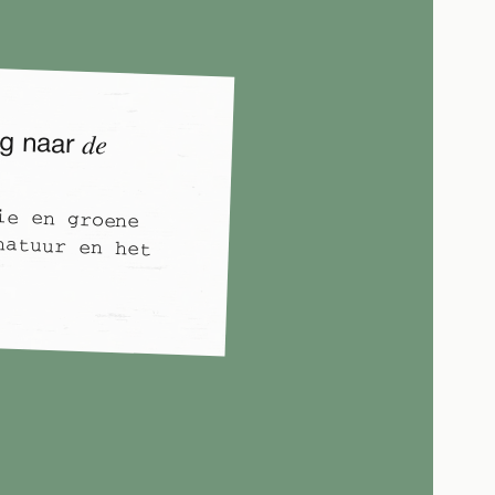
ng naar
de
ie en groene
atuur en het