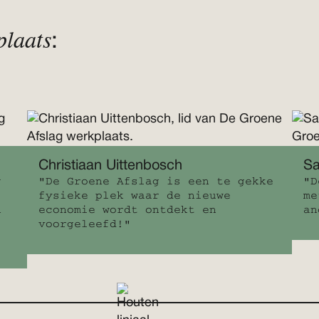
plaats
:
Christiaan Uittenbosch
Sa
g
"De Groene Afslag is een te gekke
"D
fysieke plek waar de nieuwe
me
n
economie wordt ontdekt en
an
voorgeleefd!"