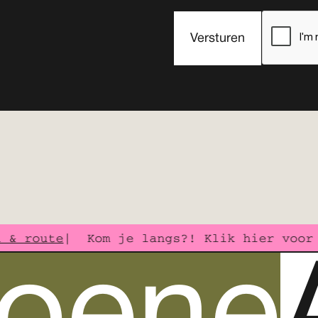
& route
| Kom je langs?! Klik hier voor 