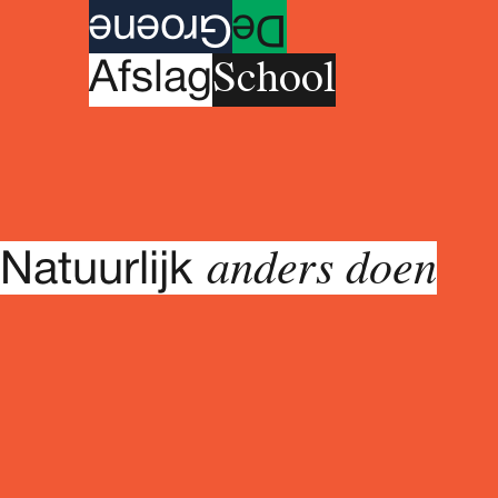
roene
G
e
D
School
A
fslag
anders doen
Natuurlijk
Woensdag 27 mei 2026
18.30 - 22.00 uur (+ overnachting)
Donderdag 28 mei 2026
07.00 - 17.00 uur