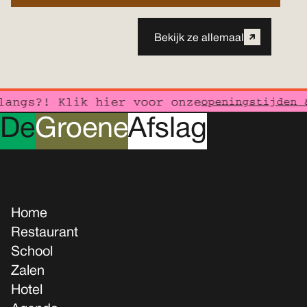
Bekijk ze allemaal
angs?! Klik hier voor onze
openingstijden &
D
e
G
roene
A
fslag
Home
Restaurant
School
Zalen
Hotel