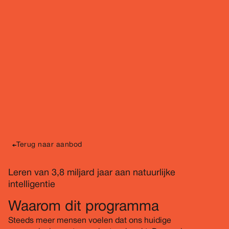
Donderdag 4 juni 2026
09.30 - 17.00 uur
Donderdag 11 juni 2026
09.30 - 17.00 uur
Donderdag 18 juni 2026
09.30 - 17.00 uur
Meerdaags programma
De Groene Afslag
Terug naar aanbod
Leren van 3,8 miljard jaar aan natuurlijke
intelligentie
Waarom dit programma
Steeds meer mensen voelen dat ons huidige