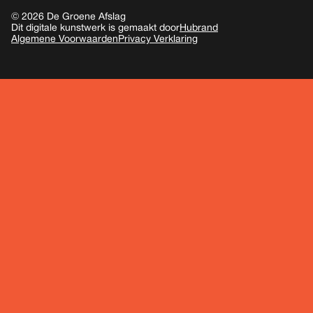
© 2026 De Groene Afslag
Dit digitale kunstwerk is gemaakt door
Hubrand
Algemene Voorwaarden
Privacy Verklaring