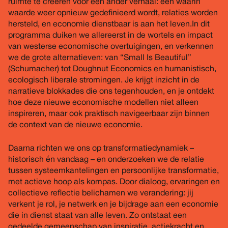
ruimte te creëren voor een ander verhaal: één waarin
waarde weer opnieuw gedefinieerd wordt, relaties worden
hersteld, en economie dienstbaar is aan het leven. In dit
programma duiken we allereerst in de wortels en impact
van westerse economische overtuigingen, en verkennen
we de grote alternatieven: van “Small Is Beautiful”
(Schumacher) tot Doughnut Economics en humanistisch,
ecologisch liberale stromingen. Je krijgt inzicht in de
narratieve blokkades die ons tegenhouden, en je ontdekt
hoe deze nieuwe economische modellen niet alleen
inspireren, maar ook praktisch navigeerbaar zijn binnen
de context van de nieuwe economie.
Daarna richten we ons op transformatiedynamiek –
historisch én vandaag – en onderzoeken we de relatie
tussen systeemkantelingen en persoonlijke transformatie,
met actieve hoop als kompas. Door dialoog, ervaringen en
collectieve reflectie belichamen we verandering: jij
verkent je rol, je netwerk en je bijdrage aan een economie
die in dienst staat van alle leven. Zo ontstaat een
gedeelde gemeenschap van inspiratie, actiekracht en