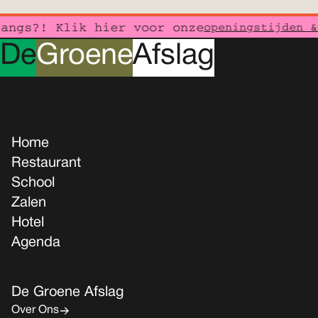
gs?! Klik hier voor onze
openingstijden & 
D
e
G
roene
A
fslag
Home
Restaurant
School
Zalen
Hotel
Agenda
De Groene Afslag
Over Ons