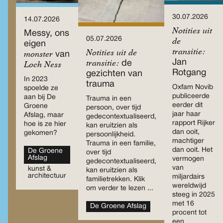
30.07.2026
14.07.2026
Notities uit
Messy, ons
05.07.2026
de
eigen
transitie:
Notities uit de
monster
van
Jan
transitie:
de
Loch Ness
Rotgang
gezichten van
In 2023
trauma
Oxfam Novib
spoelde ze
publiceerde
aan bij De
Trauma in een
eerder dit
Groene
persoon, over tijd
jaar haar
Afslag, maar
gedecontextualiseerd,
rapport Rijker
hoe is ze hier
kan eruitzien als
dan ooit,
gekomen?
persoonlijkheid.
machtiger
Trauma in een familie,
dan ooit. Het
De Groene
over tijd
Afslag
vermogen
gedecontextualiseerd,
van
kunst &
kan eruitzien als
architectuur
miljardairs
familietrekken. Klik
wereldwijd
om verder te lezen ...
steeg in 2025
met 16
De Groene Afslag
procent tot
een