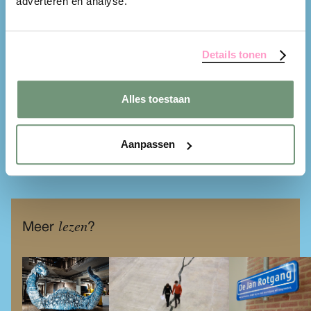
adverteren en analyse.
School
Details tonen
Alles toestaan
Aanpassen
lezen
Meer
?