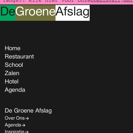
langs?! Klik hier voor onze
openingstijden
D
e
G
roene
A
fslag
Home
Restaurant
School
Zalen
Hotel
Agenda
De Groene Afslag
Over Ons
Agenda
Inspiratie