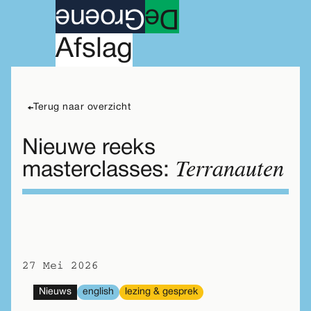
roene
G
e
D
A
fslag
Terug naar overzicht
Nieuwe reeks
Terranauten
masterclasses:
27 Mei 2026
Nieuws
english
lezing & gesprek