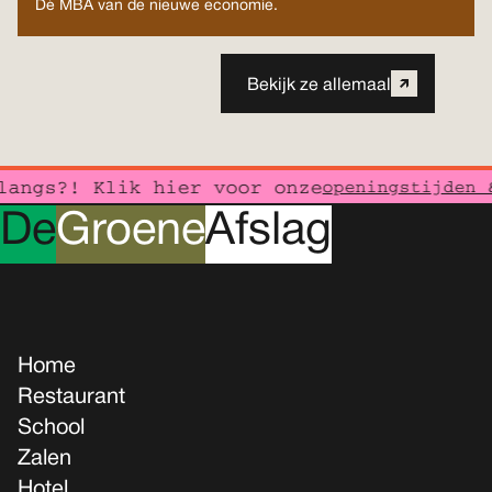
Dé MBA van de nieuwe economie.
Bekijk ze allemaal
angs?! Klik hier voor onze
openingstijden &
D
e
G
roene
A
fslag
Home
Restaurant
School
Zalen
Hotel